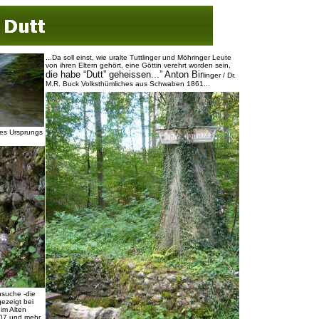
...Da soll einst, wie uralte Tuttlinger und Möhringer Leute
von ihren Eltern gehört, eine Göttin verehrt worden sein,
die habe “Dutt” geheissen...” Anton Bir
linger / Dr.
M.R. Buck Volksthümliches aus Schwaben 1861...
des Ursprungs
nsuche -die
gezeigt bei
 im Alten
007 und mehr