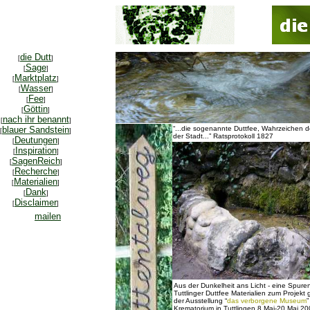
die Dutt
[
]
Sage
[
]
Marktplatz
[
]
Wasser
[
]
Fee
[
]
Göttin
[
]
nach ihr benannt
[
]
blauer Sandstein
“...die sogenannte Duttfee, Wahrzeichen 
[
]
der Stadt...” Ratsprotokoll 1827
Deutungen
[
]
Inspiration
[
]
SagenReich
[
]
Recherche
[
]
Materialien
[
]
Dank
[
]
Disclaimer
[
]
mailen
Aus der Dunkelheit ans Licht - eine Spure
Tuttlinger Duttfee Materialien zum Projekt 
der Ausstellung “
das verborgene Museum
”
Krematorium in Tuttlingen 8.Mai-20 Mai 2