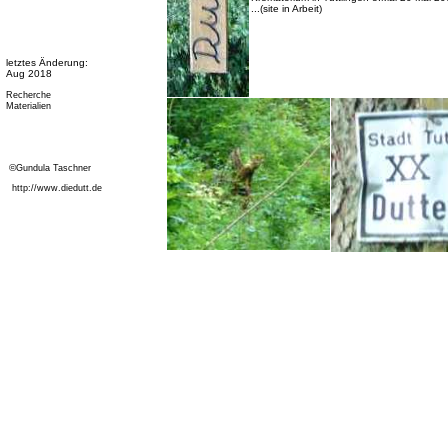
...(site in Arbeit)
letztes Änderung:
Aug 2018
Recherche
Materialien
©
Gundula Taschner
http://www.diedutt.de